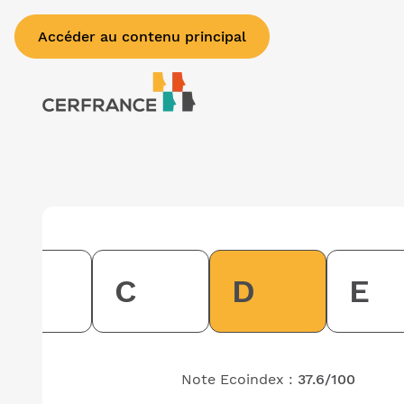
Accéder au contenu principal
B
C
D
E
Note Ecoindex :
37.6/100