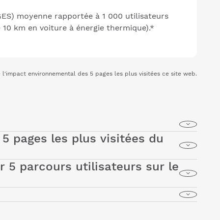
GES) moyenne rapportée à 1 000 utilisateurs
de 10 km en voiture à énergie thermique).*
l'impact environnemental des 5 pages les plus visitées ce site web.
 5 pages les plus visitées du
site web a un
impact environnemental
que
aide
d'indicateurs standardisés.
r 5 parcours utilisateurs sur le
coIndex
31/100
 par le collectif GreenIT.fr, pour évaluer la
au(l)
36
. Celui-ci est quantifié grâce à deux types
dologie et un ensemble de bonnes pratiques