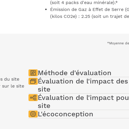
(soit 4 packs d'eau minérale).*
Émission de Gaz à Effet de Serre (
(kilos CO2e) : 2.25 (soit un trajet 
*Moyenne de 
Méthode d'évaluation
s du site
Évaluation de l'impact des
 sur le site
Comme toute production numérique, ce 
site
nous vous présentons sur cette page à l'
Évaluation de l'impact pou
PAGE 1
site
E
Page d'accueil
Nous utilisons le référentiel EcoIndex proposé
Parcours 1
L'écoconception
E
performance environnementale de ce site web
d'indicateurs :
L'écoconception s'appuie sur une métho